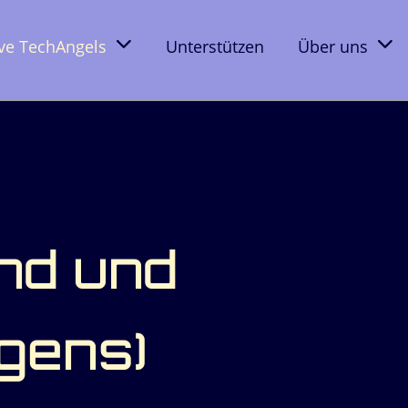
ive TechAngels
Unterstützen
Über uns
nd und
gens)