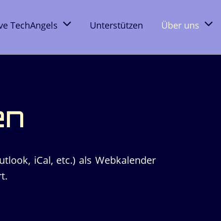
ive TechAngels
Unterstützen
Über uns
en
tlook, iCal, etc.) als Webkalender
t.